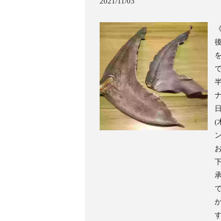
2021/11/03
半
ナ
日
(