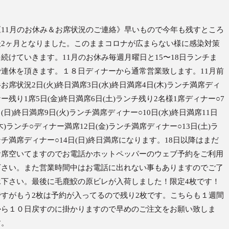
《11月のお休み＆お席状況のご連絡》早いもので今年も残すところ
後2ヶ月となりました。このままコロナが広まらない様に感染対策
を続けていきます。11月のお休み毎週月曜日と15〜18日ランチま
で連休を頂きます。１８日ディナーから通常営業致します。11月前
お席状況2日(火)終日満席3日(水)終日満席4日(木)ランチ満席ディ
ー残り1席5日(金)終日満席6日(土)ランチ残り2名様1席ディナー○7
(日)終日満席9日(火)ランチ満席ディナー○10日(水)終日満席11日
木)ランチ○ディナー満席12日(金)ランチ満席ディナー○13日(土)ラ
ンチ満席ディナー○14日(日)終日満席になります。18日以降はまだ
お席空いてますのでお電話かホットペッパーのウェブ予約をご利用
下さい。また営業時間中はお電話に出れない事もありますのでご了
承下さい。最後に毛鹿鮫の原ビレが入荷しました！限定4枚です！
ですがもう2枚は予約が入ってるので残り2枚です。こちらも１週間
から１０日戻すのに掛かりますので早めのご注文をお願い致しま
す。