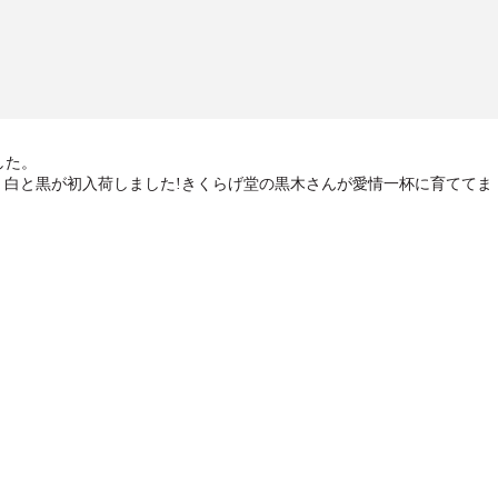
した。
、白と黒が初入荷しました!きくらげ堂の黒木さんが愛情一杯に育ててま