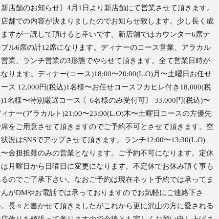
〘新店舗のお知らせ〙4月1日より新店舗にて営業させて頂きます。
新店舗での内容が決まりましたのでお知らせ致します。少し長く成
りますが一読して頂けると幸いです。新店舗ではカウンター6席テ
ーブル6席の計12席になります。ディナーのコース営業、アラカル
ト営業、ランチ営業の3形態でやらせて頂きます。全て営業日時が
なります。ディナー(コース)18:00〜20:00(L.O)月〜土曜日お任せ
ース 12,000円(税込)1名様〜お任せコースフカヒレ付き18,000(税
)1名様〜特別厳選コース 〘6名様のみ受付可〙 33,000円(税込)〜
ィナー(アラカルト)21:00〜23:00(L.O)木〜土曜日コースの方優先
で席をご用意させて頂きますのでご予約不可とさせて頂きます。空
状況はSNSでアップさせて頂きます。ランチ12:00〜13:30(L.O)
火〜金担担麺のみの営業となります。ご予約不可になります。定休
日は月曜日から日曜日に変更になります。不定休でお休み頂く事も
あるのでご了承下さい。なおご予約は現在ネット予約では承ってま
せんがDMやお電話では承っておりますのでお気軽にご連絡下さ
い。長々と書かせて頂きましたがこれから更に沢山の方に愛される