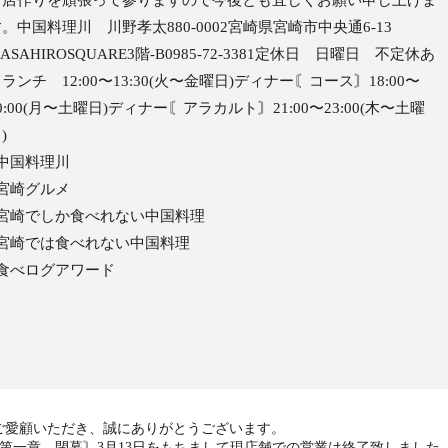
お店作りを頑張って参りますので今後とも宜しくお願い申し上げま
。中国料理川 川野孝太880-0002宮崎県宮崎市中央通6-13
ASAHIROSQUARE3階-B0985-72-3381定休日 日曜日 不定休あ
ランチ 12:00〜13:30(火〜金曜日)ディナー〘コース〙18:00〜
0:00(月〜土曜日)ディナー〘アラカルト〙21:00〜23:00(木〜土曜
)
#中国料理川
#宮崎グルメ
#宮崎でしか食べれない中国料理
#宮崎では食べれない中国料理
#食べログアワード
ご愛顧いただき、誠にありがとうございます。
第一章 閉幕〙3月13日をもちまして現店舗での営業は終了致しました