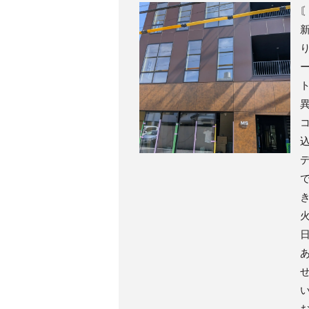
異
コ
込
デ
き