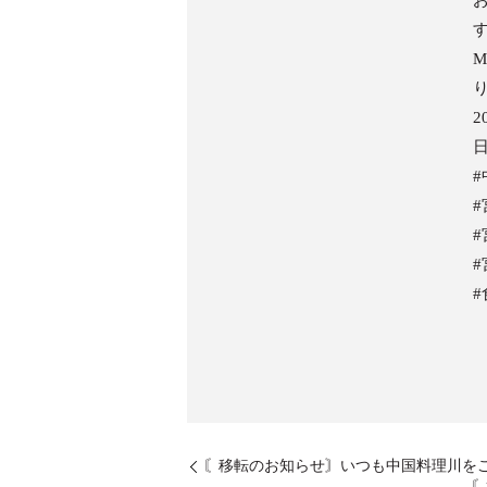
す
M
り
2
日
〘移転のお知らせ〙いつも中国料理川を
〘