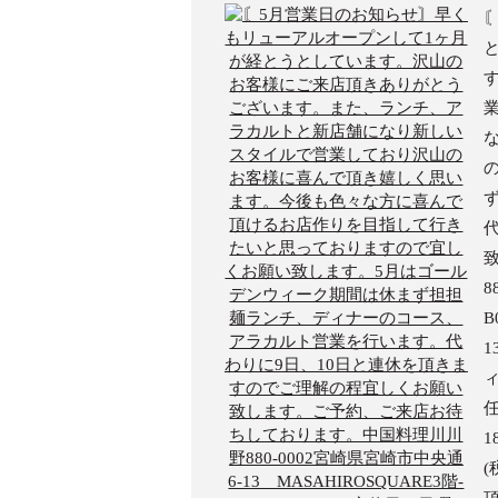
8
B
1
ィ
任
1