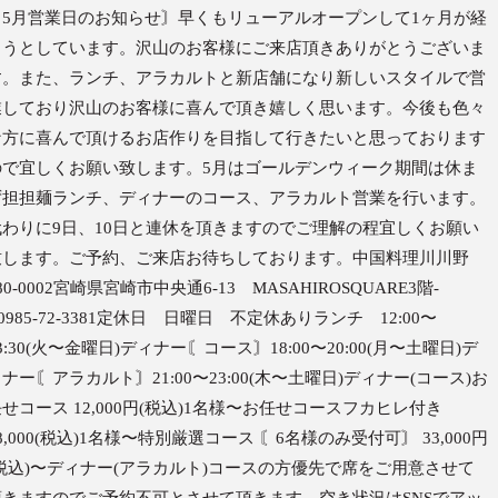
〘5月営業日のお知らせ〙早くもリューアルオープンして1ヶ月が経
とうとしています。沢山のお客様にご来店頂きありがとうございま
す。また、ランチ、アラカルトと新店舗になり新しいスタイルで営
業しており沢山のお客様に喜んで頂き嬉しく思います。今後も色々
な方に喜んで頂けるお店作りを目指して行きたいと思っております
ので宜しくお願い致します。5月はゴールデンウィーク期間は休ま
ず担担麺ランチ、ディナーのコース、アラカルト営業を行います。
代わりに9日、10日と連休を頂きますのでご理解の程宜しくお願い
致します。ご予約、ご来店お待ちしております。中国料理川川野
80-0002宮崎県宮崎市中央通6-13 MASAHIROSQUARE3階-
0985-72-3381定休日 日曜日 不定休ありランチ 12:00〜
3:30(火〜金曜日)ディナー〘コース〙18:00〜20:00(月〜土曜日)デ
ナー〘アラカルト〙21:00〜23:00(木〜土曜日)ディナー(コース)お
せコース 12,000円(税込)1名様〜お任せコースフカヒレ付き
8,000(税込)1名様〜特別厳選コース 〘6名様のみ受付可〙 33,000円
(税込)〜ディナー(アラカルト)コースの方優先で席をご用意させて