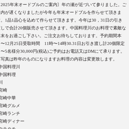
〘2025年末オードブルのご案内〙年の瀬が近づいて参りました。ご
案内が遅くなりましたが今年も年末オードブルを作らせて頂きま
す。1品1品心を込めて作らせて頂きます。今年は30，31日の引き
渡しで合計20個販売させて頂きます。中国料理川のお料理で素敵な
年末をお過ごし下さい。ご注文お待ちしております。予約期間本
〜12月25日受取時間 11時〜14時30.31日お引き渡し計20個限定
〜5名様分30,000円(税込)ご予約はお電話又はDMにて承ります。
※写真は昨年のものになりますお料理の内容は変更致します。
#中国料理川
#中国料理
川
宮崎
#宮崎中華
#宮崎グルメ
#宮崎ランチ
#宮崎ディナー