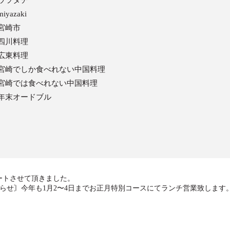
#ウラタチ
miyazaki
#宮崎市
#四川料理
#広東料理
#宮崎でしか食べれない中国料理
#宮崎では食べれない中国料理
#年末オードブル
ネートさせて頂きました。
らせ〙今年も1月2〜4日までお正月特別コースにてランチ営業致します