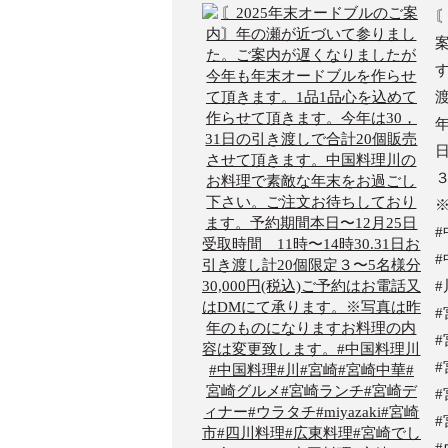
日
３
#
#